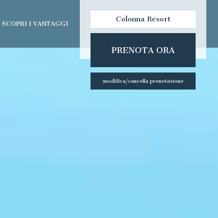
Colonna Resort
SCOPRI I VANTAGGI
check-out:
check-in:
PRENOTA ORA
lla spa
modifica/cancella prenotazione