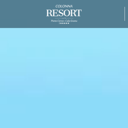
miglior tariffa
1 ingresso gratuito a
onna Capo
parcheggio gratuito
Beach
co
neo
tel