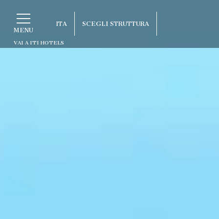
ITA
SCEGLI STRUTTURA
MENU
VAI A ITI HOTELS
ITA
Vai a ITI Hotels
ENG
FRA
Porto Cervo - Colonna Resort
DEU
S. Teresa di Gallura - Grand Hotel Col
ESP
Testa
RUS
Baja Sardinia - Grand Hotel Smeraldo 
Porto Rotondo - Colonna Beach Hotel
Porto Cervo - Colonna Park Hotel
Porto Cervo - Colonna Country
Porto Rotondo - Colonna Du Golf
Porto Rotondo - Hotel Colonna San Mar
Olbia - Colonna Palace Hotel Mediterra
Antigua e Barbuda - Colonna Antigua Ho