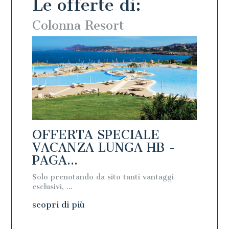
Le offerte di:
Colonna Resort
Colo
OFFERTA SPECIALE
OFFE
PAGA
VACANZA LUNGA HB -
VACA
PAGA...
PAGA
Solo prenotando da sito tanti vantaggi
Solo pre
esclusivi, ...
esclusivi, 
scopri di più
scopri 