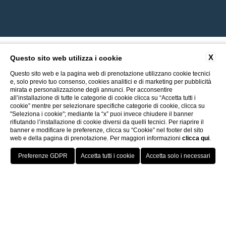
X
Questo sito web utilizza i cookie
Questo sito web e la pagina web di prenotazione utilizzano cookie tecnici
e, solo previo tuo consenso, cookies analitici e di marketing per pubblicità
mirata e personalizzazione degli annunci. Per acconsentire
all’installazione di tutte le categorie di cookie clicca su “Accetta tutti i
cookie” mentre per selezionare specifiche categorie di cookie, clicca su
"Seleziona i cookie"; mediante la “x” puoi invece chiudere il banner
rifiutando l’installazione di cookie diversi da quelli tecnici. Per riaprire il
banner e modificare le preferenze, clicca su “Cookie” nel footer del sito
web e della pagina di prenotazione. Per maggiori informazioni
clicca qui
.
Vai a ITI Hotels
miglior tariffa
Porto Cervo - Colonna Resort
HOTELS
OFFERTE
VANTAGGI
PRENOTA
S. Teresa di Gallura - Grand Hotel Colonna Capo Testa
1 ingresso gratuito alla spa
Baja Sardinia - Grand Hotel Smeraldo Beach
Porto Rotondo - Colonna Beach Hotel
parcheggio gratuito
Porto Cervo - Colonna Park Hotel
Porto Cervo - Colonna Country
Porto Rotondo - Colonna Du Golf
Porto Rotondo - Hotel Colonna San Marco