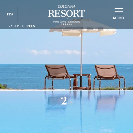
SCEGLI
ITA
STRUTTURA
MENU
VAI A ITI HOTELS
ITA
ENG
FRA
DEU
ESP
RUS
2
/3