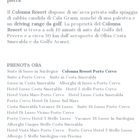
pietra
.
Il
Colonna Resort
dispone di un'area privata sulla spiaggia
di sabbia candida di Cala Granu, nonché di una palestra e
un
driving range da golf
. La proprietà del
Colonna
Resort
si trova a soli 10 minuti di auto dal Golfo del
Pevero e a circa 30 km dall'aeroporto di Olbia Costa
Smeralda e da Golfo Aranci.
PRENOTA ORA
Suite di lusso in Sardegna
Colonna Resort Porto Cervo
Suite a Porto Cervo
Suite in Costa Smeralda
Lusso in Costa Smeralda
Alberghi di lusso a Porto Cervo
Hotel Lusso Costa Smeralda
Hotel 5 stelle Porto Cervo
Hotel Vista Mare Porto Cervo
Hotel Lusso Costa Smeralda
Porto Cervo Hotel Di Lusso Sul Mare
Costa Smeralda Vacanze Di Lusso
Suite Di Lusso Porto Cervo
Hotel Di Lusso Vicino Porto Cervo
Porto Cervo Hotel 5 Stelle Lusso
Vacanze Di Lusso In Sardegna
Alberghi Cinque Stelle Costa Smeralda
Hotel Vista Mare Porto Cervo
Porto Cervo Hotel 5 Stelle Lusso
Albergo 5 Stelle Sardegna con Piscina