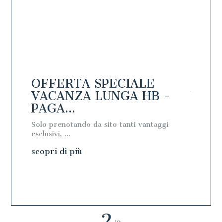
OFFERTA SPECIALE
OFFE
PAGA
VACANZA LUNGA HB -
VACA
PAGA...
PAGA
Solo prenotando da sito tanti vantaggi
Solo pre
esclusivi, ...
esclusivi, 
scopri di più
scopri 
2