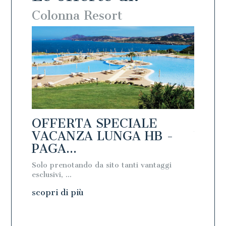
Colonna Resort
Colo
OFFERTA SPECIALE
OFFE
PAGA
VACANZA LUNGA HB -
VACA
PAGA...
PAGA
Solo prenotando da sito tanti vantaggi
Solo pre
esclusivi, ...
esclusivi, 
scopri di più
scopri 