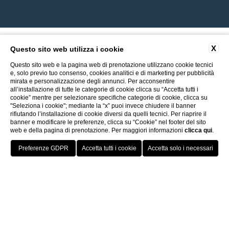
X
Questo sito web utilizza i cookie
Questo sito web e la pagina web di prenotazione utilizzano cookie tecnici
e, solo previo tuo consenso, cookies analitici e di marketing per pubblicità
mirata e personalizzazione degli annunci. Per acconsentire
all’installazione di tutte le categorie di cookie clicca su “Accetta tutti i
cookie” mentre per selezionare specifiche categorie di cookie, clicca su
"Seleziona i cookie"; mediante la “x” puoi invece chiudere il banner
rifiutando l’installazione di cookie diversi da quelli tecnici. Per riaprire il
banner e modificare le preferenze, clicca su “Cookie” nel footer del sito
web e della pagina di prenotazione. Per maggiori informazioni
clicca qui
.
Vai a ITI Hotels
miglior tariffa
Porto Cervo - Colonna Resort
HOTELS
OFFERTE
VANTAGGI
PRENOTA
S. Teresa di Gallura - Grand Hotel Colonna Capo Testa
1 ingresso gratuito alla spa
Baja Sardinia - Grand Hotel Smeraldo Beach
Porto Rotondo - Colonna Beach Hotel
parcheggio gratuito
Porto Cervo - Colonna Park Hotel
Porto Cervo - Colonna Country
Porto Rotondo - Colonna Du Golf
Porto Rotondo - Hotel Colonna San Marco
Olbia - Colonna Palace Hotel Mediterraneo