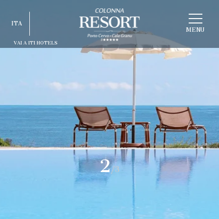
SCEGLI
ITA
STRUTTURA
MENU
VAI A ITI HOTELS
ITA
ENG
FRA
DEU
ESP
RUS
2
/3